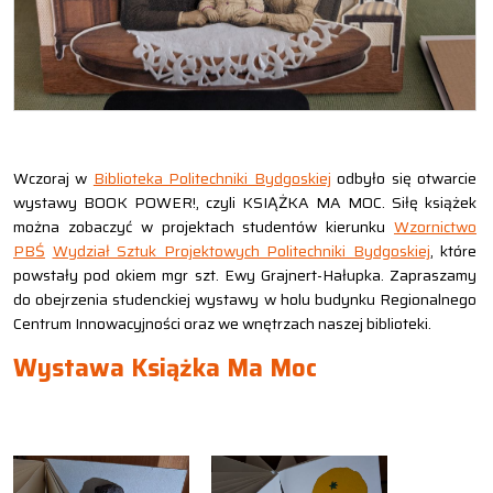
Wczoraj w
Biblioteka Politechniki Bydgoskiej
odbyło się otwarcie
wystawy BOOK POWER!, czyli KSIĄŻKA MA MOC. Siłę książek
można zobaczyć w projektach studentów kierunku
Wzornictwo
PBŚ
Wydział Sztuk Projektowych Politechniki Bydgoskiej
, które
powstały pod okiem mgr szt. Ewy Grajnert-Hałupka. Zapraszamy
do obejrzenia studenckiej wystawy w holu budynku Regionalnego
Centrum Innowacyjności oraz we wnętrzach naszej biblioteki.
Wystawa Książka Ma Moc
S