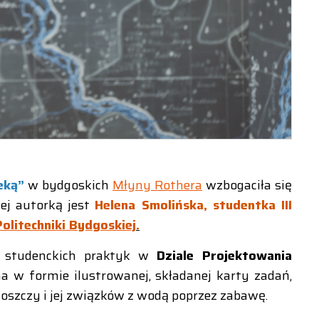
eką”
w bydgoskich
Młyny Rothera
wzbogaciła się
ej autorką jest
Helena Smolińska, studentka III
olitechniki Bydgoskiej
.
h studenckich praktyk w
Dziale Projektowania
a w formie ilustrowanej, składanej karty zadań,
szczy i jej związków z wodą poprzez zabawę.