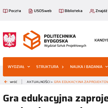
Poczta
USOSweb
Biblioteka
Znajdź
KANDY
WYDZIAŁ
STRUKTURA
NAUKA I BADANIA
wróć
AKTUALNOŚCI >
GRA EDUKACYJNA ZAPROJEKTO
Gra edukacyjna zaproj