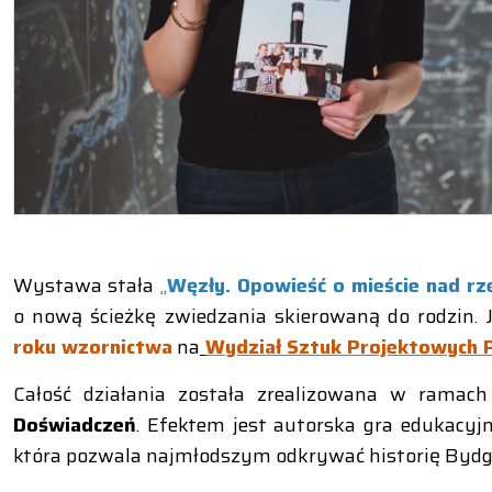
Wystawa stała
„
Węzły. Opowieść o mieście nad rz
o nową ścieżkę zwiedzania skierowaną do rodzin. J
roku wzornictwa
na
Wydział Sztuk Projektowych P
Całość działania została zrealizowana w ramac
Doświadczeń
. Efektem jest autorska gra edukacyjn
która pozwala najmłodszym odkrywać historię Bydgo