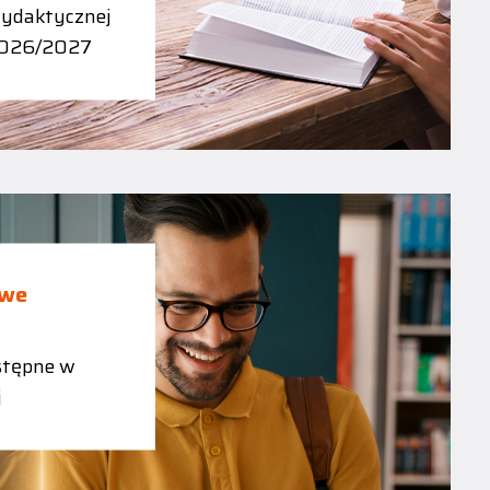
dydaktycznej
2026/2027
owe
tępne w
j