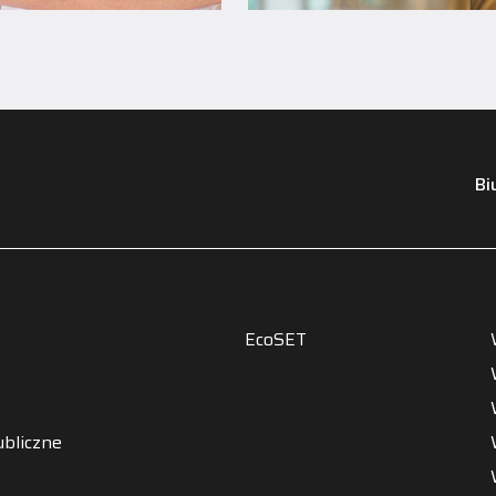
Bi
EcoSET
bliczne