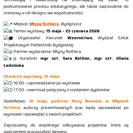
podsumowanie procesu edukacyjnego, ale także zaproszenie do
rozmowy o roli designu we współczesności.
Miejsce:
Młyny Rothera,
Bydgoszcz
Termin wystawy:
15 maja – 23 czerwca 2026
Organizator: Kierunek
Wzornictwo
, Wydział Sztuk
Projektowych Politechniki Bydgoskiej
Partner wydarzenia: Młyny Rothera
Kuratorki:
mgr szt. Sara Betkier, mgr szt. Oliwia
Ledzińska
Otwarcie wystawy: 15 maja:
16:00 ->oprowadzanie po wystawie
17:00 ->wernisaż połączony z rozdaniem dyplomów
Dodatkowo,
16 maja, podczas Nocy Muzeów w Młynach
Rothera
, autorzy prezentowanych prac będą oprowadzać po
wystawie i opowiadać o swoich projektach.
Zapraszamy do wspólnego odkrywania projektów, które są
spojrzeniem w przyszłość designu.