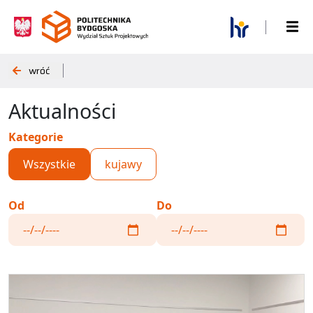
wróć
Aktualności
Kategorie
Wszystkie
kujawy
Od
Do