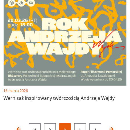
16 marca 2026
Wernisaż inspirowany twórczością Andrzeja Wajdy
3
4
5
6
7