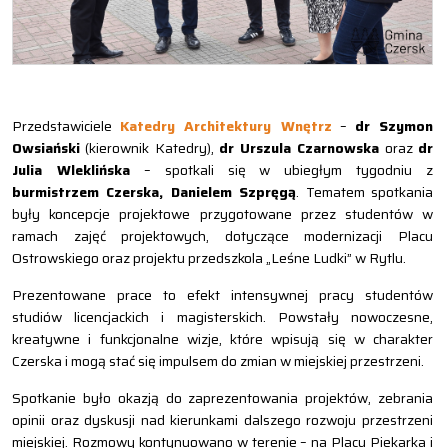
Przedstawiciele
Katedry Architektury Wnętrz
–
dr Szymon
Owsiański
(kierownik Katedry),
dr Urszula Czarnowska
oraz
dr
Julia Wleklińska
– spotkali się w ubiegłym tygodniu z
burmistrzem Czerska, Danielem Szpręgą
. Tematem spotkania
były koncepcje projektowe przygotowane przez studentów w
ramach zajęć projektowych, dotyczące modernizacji Placu
Ostrowskiego oraz projektu przedszkola „Leśne Ludki” w Rytlu.
Prezentowane prace to efekt intensywnej pracy studentów
studiów licencjackich i magisterskich. Powstały nowoczesne,
kreatywne i funkcjonalne wizje, które wpisują się w charakter
Czerska i mogą stać się impulsem do zmian w miejskiej przestrzeni.
Spotkanie było okazją do zaprezentowania projektów, zebrania
opinii oraz dyskusji nad kierunkami dalszego rozwoju przestrzeni
miejskiej. Rozmowy kontynuowano w terenie – na Placu Piekarka i