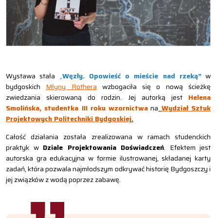
Wystawa stała
„
Węzły. Opowieść o mieście nad rzeką”
w
bydgoskich
Młyny Rothera
wzbogaciła się o nową ścieżkę
zwiedzania skierowaną do rodzin. Jej autorką jest
Helena
Smolińska, studentka III roku wzornictwa
na
Wydział Sztuk
Projektowych Politechniki Bydgoskiej
.
Całość działania została zrealizowana w ramach studenckich
praktyk w
Dziale Projektowania Doświadczeń
. Efektem jest
autorska gra edukacyjna w formie ilustrowanej, składanej karty
zadań, która pozwala najmłodszym odkrywać historię Bydgoszczy i
jej związków z wodą poprzez zabawę.