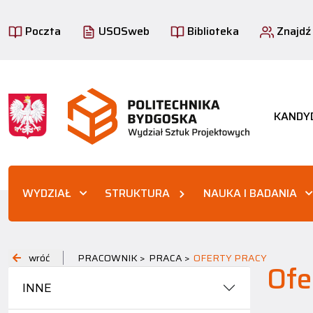
Poczta
USOSweb
Biblioteka
Znajdź
KANDY
WYDZIAŁ
STRUKTURA
NAUKA I BADANIA
wróć
PRACOWNIK >
PRACA >
OFERTY PRACY
Ofe
INNE