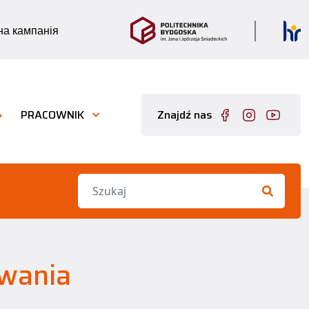
а кампанія
PRACOWNIK
Znajdź nas
owania