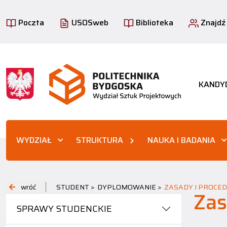
Poczta
USOSweb
Biblioteka
Znajdź
KANDY
WYDZIAŁ
STRUKTURA
NAUKA I BADANIA
wróć
STUDENT >
DYPLOMOWANIE >
ZASADY I PROCE
Zas
SPRAWY STUDENCKIE