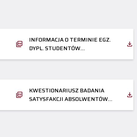
INFORMACJA O TERMINIE EGZ.
DYPL. STUDENTÓW
KOMUNIKACJA WIZUALNA
(STUDIA STACJONARNE I)
KWESTIONARIUSZ BADANIA
SATYSFAKCJI ABSOLWENTÓW
POLITECHNIKI BYDGOSKIEJ IM.
JANA I JĘDRZEJA ŚNIADECKICH