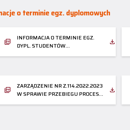
macje o terminie egz. dyplomowych
INFORMACJA O TERMINIE EGZ.
DYPL. STUDENTÓW
ARCHITEKTURA WNĘTRZ (STUDIA
STACJONARNE I I II STOPNIA)
ZARZĄDZENIE NR Z.114.2022.2023
W SPRAWIE PRZEBIEGU PROCESU
DYPLOMOWANIA STUDENTÓW
ORAZ ARCHIWIZACJI PRAC
DYPLOMOWYCH W SYSTEMIE
ARCHIWUM PRAC DYPLOMOWYCH