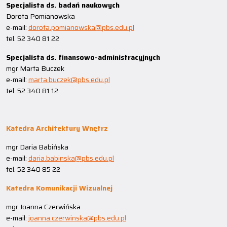
Specjalista ds. badań naukowych
Dorota Pomianowska
e-mail:
dorota.pomianowska@pbs.edu.pl
tel. 52 340 81 22
Specjalista ds. finansowo-administracyjnych
mgr Marta Buczek
e-mail:
marta.buczek@pbs.edu.pl
tel. 52 340 81 12
Katedra Architektury Wnętrz
mgr Daria Babińska
e-mail:
daria.babinska@pbs.edu.pl
tel. 52 340 85 22
Katedra Komunikacji Wizualnej
mgr Joanna Czerwińska
e-mail:
joanna.czerwinska@pbs.edu.pl