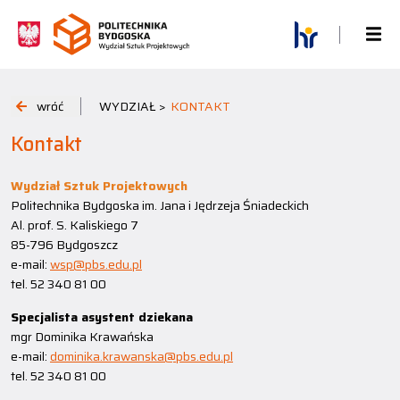
wróć
WYDZIAŁ >
KONTAKT
Kontakt
Wydział Sztuk Projektowych
Politechnika Bydgoska im. Jana i Jędrzeja Śniadeckich
Al. prof. S. Kaliskiego 7
85-796 Bydgoszcz
e-mail:
wsp@pbs.edu.pl
tel. 52 340 81 00
Specjalista asystent dziekana
mgr Dominika Krawańska
e-mail:
dominika.krawanska@pbs.edu.pl
tel. 52 340 81 00