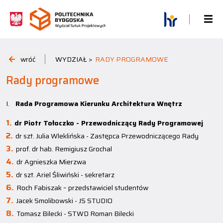
wróć
WYDZIAŁ >
RADY PROGRAMOWE
Rady programowe
I.
Rada Programowa Kierunku Architektura Wnętrz
dr Piotr Tołoczko - Przewodniczący Rady Programowej
dr szt. Julia Wleklińska - Zastępca Przewodniczącego Rady
prof. dr hab. Remigiusz Grochal
dr Agnieszka Mierzwa
dr szt. Ariel Śliwiński - sekretarz
Roch Fabiszak – przedstawiciel studentów
Jacek Smolibowski - JS STUDIO
Tomasz Bilecki - STWD Roman Bilecki