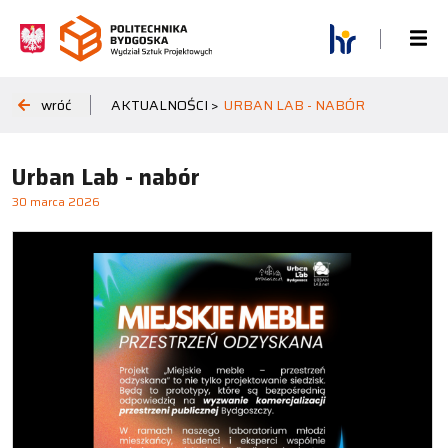
wróć
AKTUALNOŚCI >
URBAN LAB - NABÓR
Urban Lab - nabór
30 marca 2026